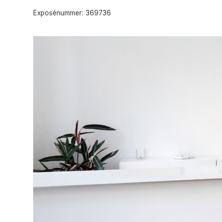
Exposénummer:
369736