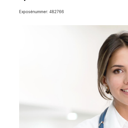
Exposénummer:
482766