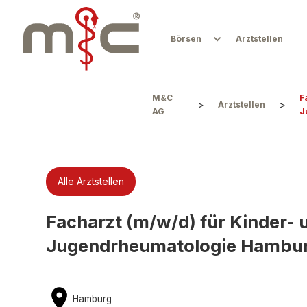
Börsen
Arztstellen
M&C
F
>
>
Arztstellen
AG
J
Alle Arztstellen
Facharzt (m/w/d) für Kinder-
Jugendrheumatologie Hambu
Hamburg