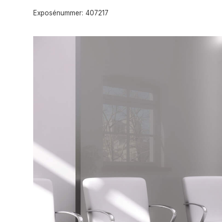
Exposénummer:
407217