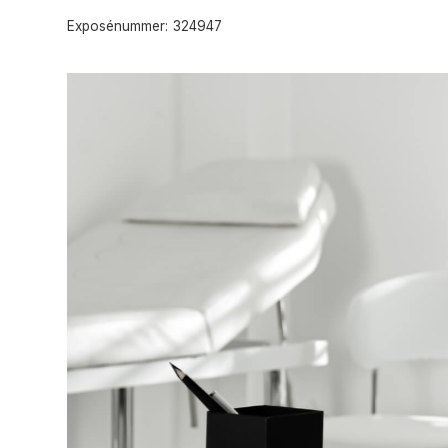
Exposénummer:
324947